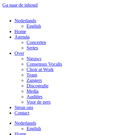
Ga naar de inhoud
Nederlands
English
Home
Agenda
Concerten
Series
Over
Nieuws
Consensus Vocalis
Choir at Work
Team
Zangers
Discografie
Media
Audities
Voor de pers
Steun ons
Contact
Nederlands
English
Home