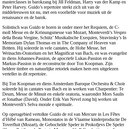
masterclasses in barokzang bij Jill Feldman, Harry van der Kamp en
Peter Harvey. Guido’s repertoire strekt zich uit van de
middeleeuwen tot nu, met een voorliefde voor muziek uit de
renaissance en de barok.
Solistisch was Guido te horen in onder meer het Requiem, de C-
moll Messe en de Krönungsmesse van Mozart, Monteverdi’s Vespro
della Beata Vergine, Schütz’ Musikalische Exequien, Stravinsky’s In
Memoriam Dylan Thomas en in The Company of Heaven van
Britten. Hij soleerde in vele cantates, de Hohe Messe, het
Weinachts-Oratorium en het Magnificat van Bach, en was evangelist
in diens Johannes-Passion, de apocriefe Lukas-Passion en de
Markus-Passion in de reconstructie door Ton Koopman. Zijn
heldere timbre en natuurlijke retoriek maken hem een uitgelezen
verteller in dit repertoire.
Bij Ton Koopman en diens Amsterdam Baroque Orchestra & Choir
soleerde hij in cantates van Bach en in werken van Charpentier: Te
Deum, Messe de Minuit en enkele oratoria, waaronder Mors Saulis
et Jonathae (David). Onder Erik Van Nevel zong hij werken uit
Monteverdi’s Selva morale e spirituale.
Op operagebied vertolkte Guido de rol van Mercure in Les Fêtes
d’Hébé van Rameau, Monostatos in de Vlaamse kinderproductie De
Toverfluit (Mozart), de Gebochelde Speler in Prokofjevs De Speler