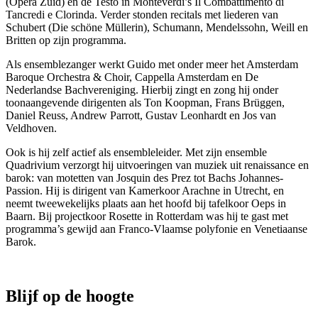
(Opera Zuid) en de Testo in Monteverdi’s Il Combattimento di
Tancredi e Clorinda. Verder stonden recitals met liederen van
Schubert (Die schöne Müllerin), Schumann, Mendelssohn, Weill en
Britten op zijn programma.
Als ensemblezanger werkt Guido met onder meer het Amsterdam
Baroque Orchestra & Choir, Cappella Amsterdam en De
Nederlandse Bachvereniging. Hierbij zingt en zong hij onder
toonaangevende dirigenten als Ton Koopman, Frans Brüggen,
Daniel Reuss, Andrew Parrott, Gustav Leonhardt en Jos van
Veldhoven.
Ook is hij zelf actief als ensembleleider. Met zijn ensemble
Quadrivium verzorgt hij uitvoeringen van muziek uit renaissance en
barok: van motetten van Josquin des Prez tot Bachs Johannes-
Passion. Hij is dirigent van Kamerkoor Arachne in Utrecht, en
neemt tweewekelijks plaats aan het hoofd bij tafelkoor Oeps in
Baarn. Bij projectkoor Rosette in Rotterdam was hij te gast met
programma’s gewijd aan Franco-Vlaamse polyfonie en Venetiaanse
Barok.
Blijf op de hoogte