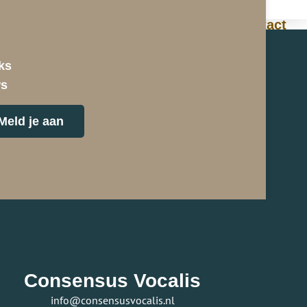
genda
Over
Steun ons
Contact
ks
ws
Meld je aan
Consensus Vocalis
info@consensusvocalis.nl