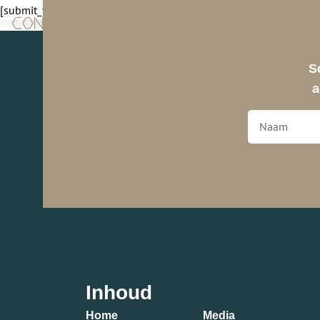
[submit_venue_form]
S
a
Inhoud
Home
Media