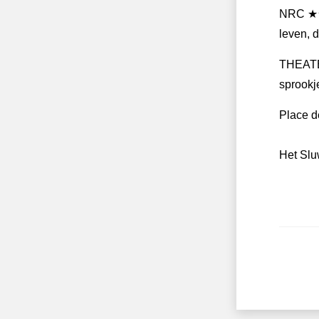
NRC ★★★
leven, 
THEATE
sprookj
Place d
Het Sluw