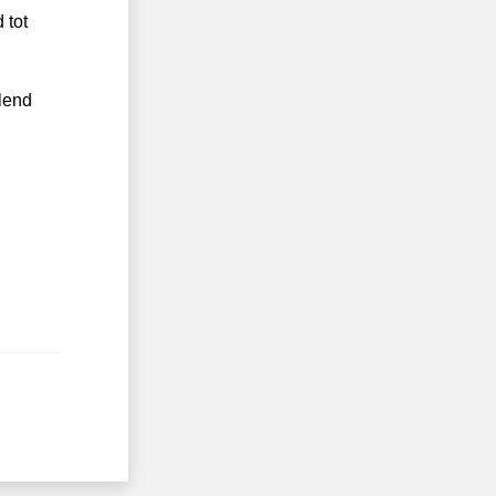
 tot
lend