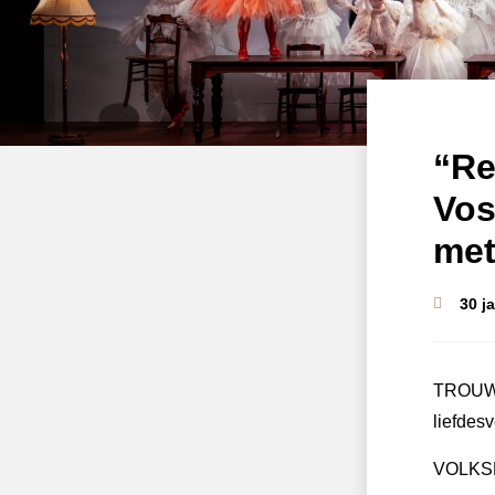
“Re
Vos
met
30 j
TROUW 
liefdesv
VOLKSKR