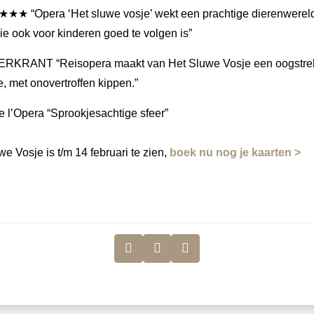
★ “Opera ‘Het sluwe vosje’ wekt een prachtige dierenwereld
die ook voor kinderen goed te volgen is”
RKRANT “Reisopera maakt van Het Sluwe Vosje een oogstre
e, met onovertroffen kippen.”
e l’Opera “Sprookjesachtige sfeer”
e Vosje is t/m 14 februari te zien,
boek nu nog je kaarten >