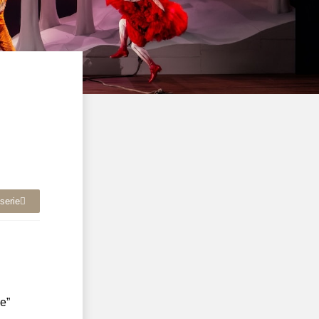
serie
e”