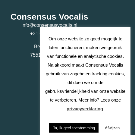
Consensus Vocalis
info@consensusvocalis.nl
+31 6 40 32 37 47
Om onze website zo goed mogelijk te
Beursstraat 44
laten functioneren, maken we gebruik
7551 HV Hengelo
van functionele en analytische cookies.
Na akkoord maakt Consensus Vocalis
gebruik van zogeheten tracking cookies,
dit doen we om de
gebruiksvriendelijkheid van onze website
te verbeteren. Meer info? Lees onze
privacyverklaring
.
Ja, ik geef toestemming
Afwijzen