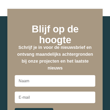
Blijf op de
hoogte
Schrijf je in voor de nieuwsbrief en
ontvang maandelijks achtergronden
bij onze projecten en het laatste
nieuws